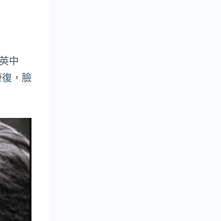
噁英中
康復，臉