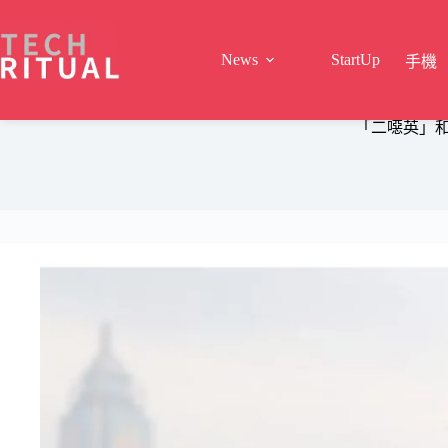
Skip
to
content
News
StartUp
手機
「二噁英」