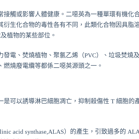
常接觸或影響人體健康。二噁英為一種單環有機化
其衍生化合物的毒性各有不同，此類化合物因具脂
肪組織及植物的某些部位。
力發電、焚燒植物、聚氯乙烯（PVC）、垃圾焚燒
、燃燒廢電纜等都係二噁英源頭之一。
是可以誘導淋巴細胞凋亡，抑制殺傷性 T 細胞的
c acid synthase,ALAS）的產生，引致過多的 AL