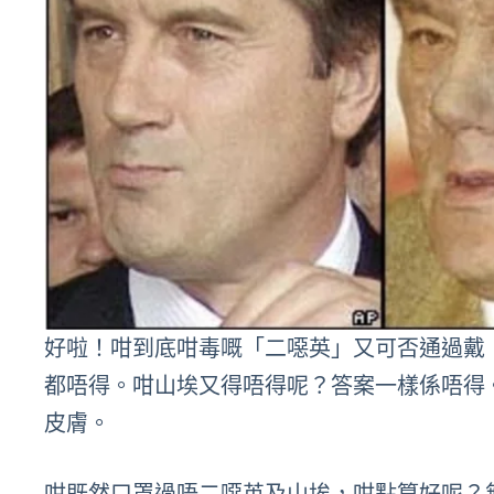
好啦！咁到底咁毒嘅「二噁英」又可否通過戴
都唔得。咁山埃又得唔得呢？答案一樣係唔得
皮膚。