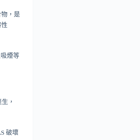
合物，是
溶性
及吸煙等
產生，
AS 破壞