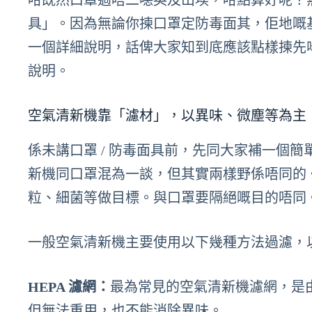
咁既然口罩過唔二噁英及山埃，咁點算好呢？
具」。因為無論你揀口罩定防毒面其，佢地嘅
一個詳細說明，話俾大家知到底應該點樣揀先
說明。
空氣清新機靠「濾材」，以異味、微塵等為主
係未講口罩 / 防毒面具前，先同大家補一個
新機同口罩混為一談，但其實兩樣野係唔同的
粒、細菌等做目標。與口罩要隔絕嘅目的唔同
一般空氣清新機主要使用以下幾種方法過濾，
HEPA 濾網：
最為常見的空氣清新機濾網，是由纖維
但無法重用，也不能消除異味。