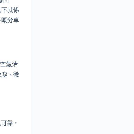
毒面
以下就係
下嘅分享
嘅空氣清
微塵、微
具可靠，