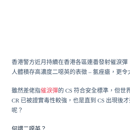
香港警方近月持續在香港各區連番發射催淚彈
人體積存高濃度二噁英的表徵 – 氯痤瘡，更令
雖然差佬指
催淚彈
的 CS 符合安全標準，但世
CR 已被證實毒性較強，也是直到 CS 出現
呢？
何謂二噁英？