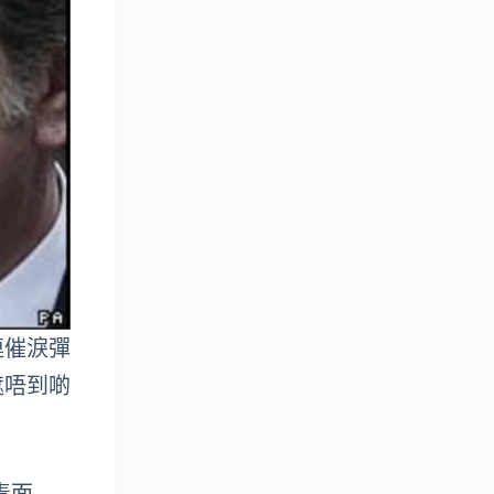
連催淚彈
遮唔到啲