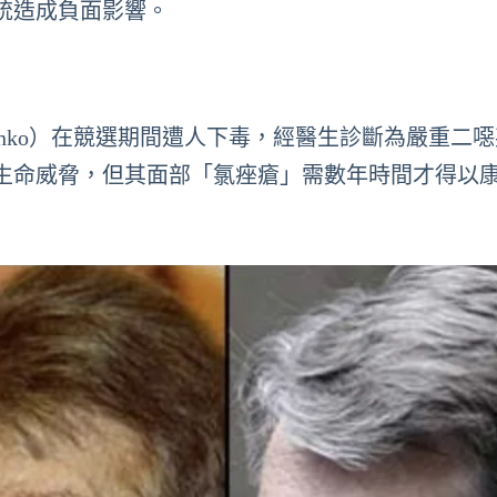
統造成負面影響。
shchenko）在競選期間遭人下毒，經醫生診斷為嚴重二
生命威脅，但其面部「氯痤瘡」需數年時間才得以