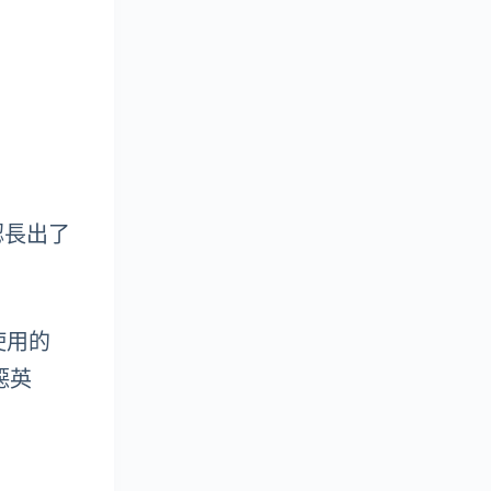
認長出了
使用的
噁英