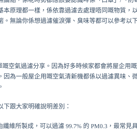
無論點，係呢時勢都應該要認識咩係「口罩」/「防
基本原理都一樣，係依靠過濾去處理唔同嘅物質，
啱。無論你係想過濾催淚彈、臭味等都可以參考以
簡單嘅空氣過濾分享。因為好多時候家都會將屋企用
。因為一般屋企用嘅空氣清新機都係以過濾異味、
。
以下跟大家明確說明差別：
所製成，可以過濾 99.7% 的 PM0.3，最常見