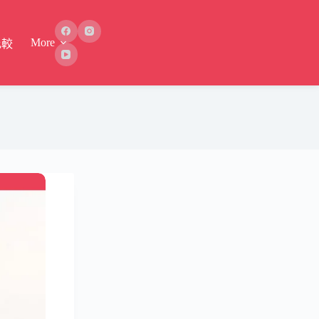
More
比較