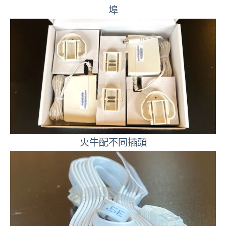
埠
火牛配不同插頭