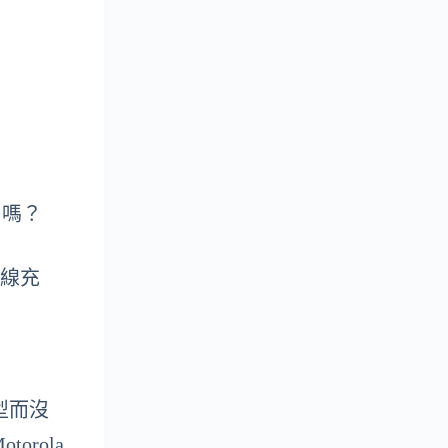
e 嗎？
無線充
機型而沒
orola