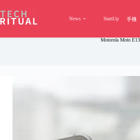
Skip
to
content
News
StartUp
手機
Motorola Moto