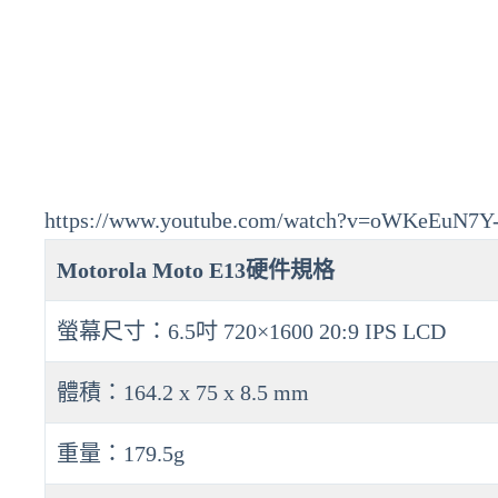
https://www.youtube.com/watch?v=oWKeEuN7Y
Motorola Moto E13硬件規格
螢幕尺寸：6.5吋 720×1600 20:9 IPS LCD
體積：164.2 x 75 x 8.5 mm
重量：179.5g