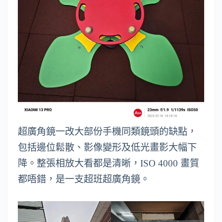
超廣角鏡一改大部份手機同類鏡頭的缺點，
包括邊位鬆散、影像變形及低光畫影大幅下
降。整張相放大看都是清晰，ISO 4000 畫質
都唔錯，是一支超班超廣角鏡。