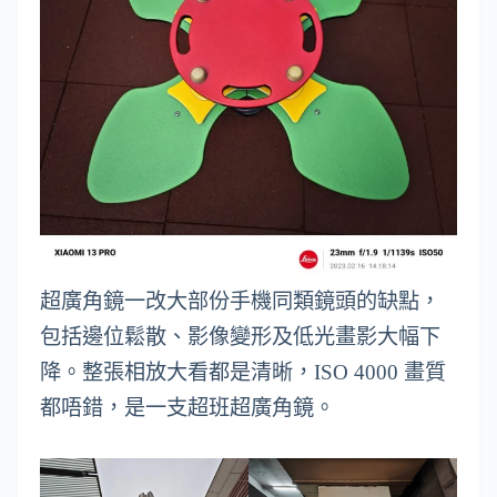
超廣角鏡一改大部份手機同類鏡頭的缺點，
包括邊位鬆散、影像變形及低光畫影大幅下
降。整張相放大看都是清晰，ISO 4000 畫質
都唔錯，是一支超班超廣角鏡。