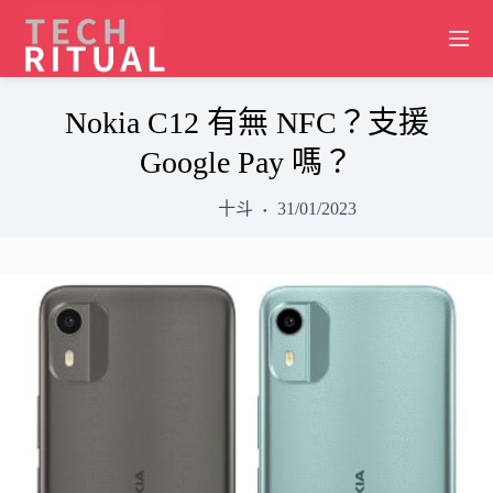
Skip
to
content
Nokia C12 有無 NFC？支援
Google Pay 嗎？
十斗
31/01/2023