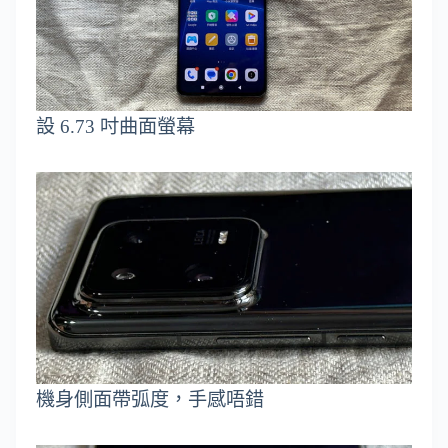
設 6.73 吋曲面螢幕
機身側面帶弧度，手感唔錯