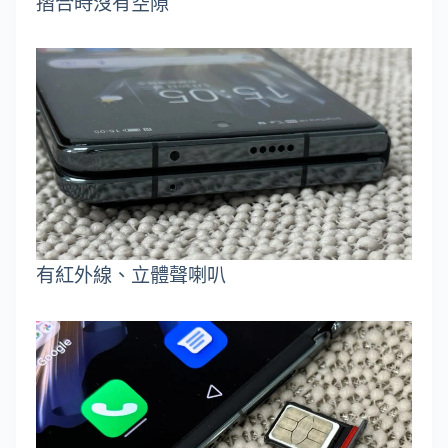
摺合時沒有空隙
有紅外線、立體聲喇叭