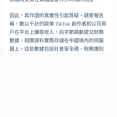
因此，其作證的真實性引起質疑。調查報告
稱，數以千計的歐美 TikTok 創作者和公司用
戶在平台上賺取收入，向字節跳動提交財務
數據，相關資料實際存儲在中國境內的伺服
器上。這些數據包括社會安全碼、稅務識別
碼等敏感資料。
其交易過程由字節跳動負責，由中國員工經
手。雖然今次曝光的部門記錄無法確定有多
少字節跳動、抖音或 TikTok 員工能存取相應
數據，也不知這些員工所在位置，以及有多
少人未獲授權而存取數據。