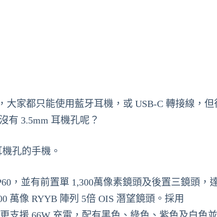
，大家都只能使用藍牙耳機，或 USB-C 轉接線，
有 3.5mm 耳機孔呢？
 耳機孔的手機。
P60，並有前置單 1,300萬像素鏡頭及後置三鏡頭，達 4
00 萬像 RYYB 陣列 5倍 OIS 潛望鏡頭。採用
(4G)處理器。它更支援 66W 充電，配有黑色、綠色、紫色及白