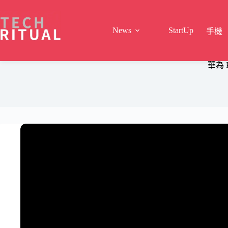
Skip
to
content
News
StartUp
手機
華為 