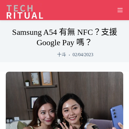
Skip
to
content
Samsung A54 有無 NFC？支援
Google Pay 嗎？
十斗
02/04/2023