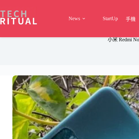
Skip
to
content
News
StartUp
手機
小米 Redmi No