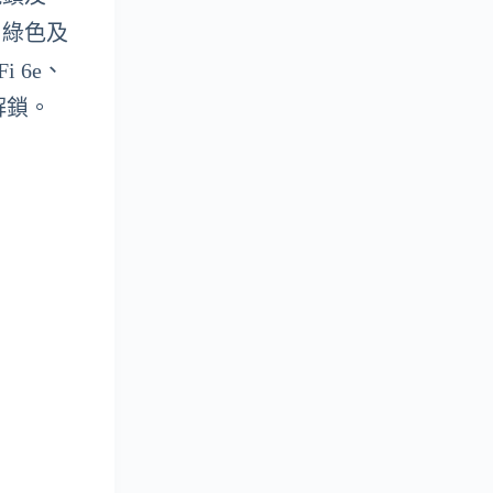
色、綠色及
i 6e、
解鎖。