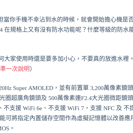
但當你手機不幸沾到水的時候，就會開始擔心機是
 A54 在規格上又有沒有防水功能呢？什麼等級的防水
如何大家使用時還是要多加小心，不要真的放進水裡
標準一次說明
）
FHD+ 120Hz Super AMOLED，並有前置單 3,200萬像
.2大光圈超廣角鏡頭及 500萬像素連F2.4大光圈微距鏡
Fi 6、不支援 WiFi 6e、不支援 WiFi 7，支援 NFC 及 
lus功能可將指定內置儲存空間作為虛擬記憶體以改善應
MOS。