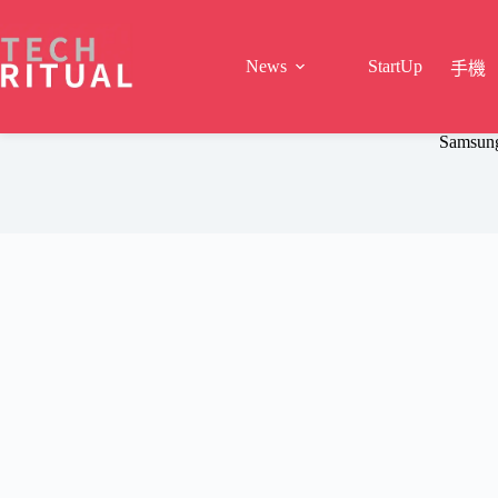
Skip
to
content
News
StartUp
手機
Samsu