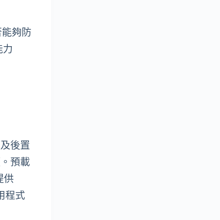
否能夠防
能力
。
素鏡頭及後置
頭。預載
不提供
用程式