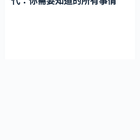
代：你需要知道的所有事情
5GHz WiFi越來越受到人們的關注和追捧，不
僅僅因為它比之前的2.4GHz WiFi更快，更穩
定，而且因為它深受众多科技公司的青睐，