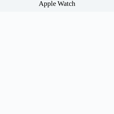
Apple Watch
TechRitual 編輯
28/10/2021