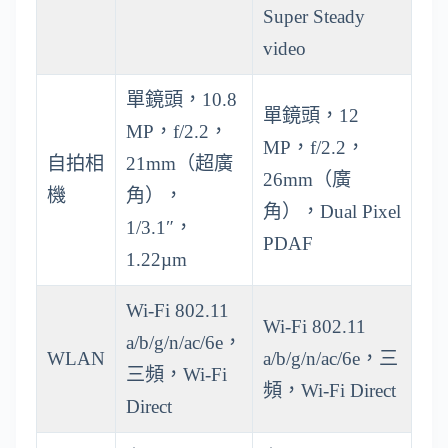
Super Steady
video
單鏡頭，10.8
單鏡頭，12
MP，f/2.2，
MP，f/2.2，
自拍相
21mm（超廣
26mm（廣
機
角），
角），Dual Pixel
1/3.1″，
PDAF
1.22µm
Wi-Fi 802.11
Wi-Fi 802.11
a/b/g/n/ac/6e，
WLAN
a/b/g/n/ac/6e，三
三頻，Wi-Fi
頻，Wi-Fi Direct
Direct