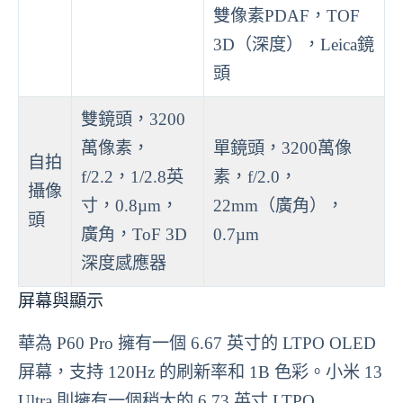
雙像素PDAF，TOF
3D（深度），Leica鏡
頭
雙鏡頭，3200
萬像素，
單鏡頭，3200萬像
自拍
f/2.2，1/2.8英
素，f/2.0，
攝像
寸，0.8µm，
22mm（廣角），
頭
廣角，ToF 3D
0.7µm
深度感應器
屏幕與顯示
華為 P60 Pro 擁有一個 6.67 英寸的 LTPO OLED
屏幕，支持 120Hz 的刷新率和 1B 色彩。小米 13
Ultra 則擁有一個稍大的 6.73 英寸 LTPO