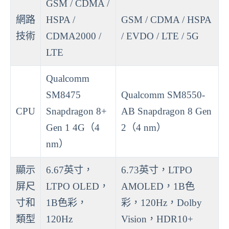
GSM / CDMA /
網路
HSPA /
GSM / CDMA / HSPA
技術
CDMA2000 /
/ EVDO / LTE / 5G
LTE
Qualcomm
SM8475
Qualcomm SM8550-
CPU
Snapdragon 8+
AB Snapdragon 8 Gen
Gen 1 4G（4
2（4 nm）
nm）
顯示
6.67英寸，
6.73英寸，LTPO
屏尺
LTPO OLED，
AMOLED，1B色
寸和
1B色彩，
彩，120Hz，Dolby
類型
120Hz
Vision，HDR10+