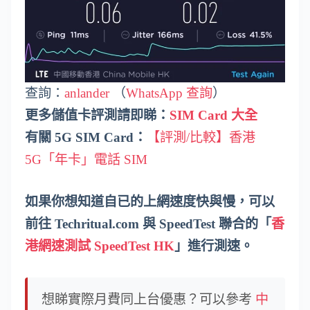
查詢：
anlander
（
WhatsApp 查詢
）
更多儲值卡評測請即睇：
SIM Card 大全
有關 5G SIM Card：
【評測/比較】香港
5G「年卡」電話 SIM
如果你想知道自已的上網速度快與慢，可以
前往 Techritual.com 與 SpeedTest 聯合的「
香
港網速測試 SpeedTest HK
」進行測速。
想睇實際月費同上台優惠？可以參考
中