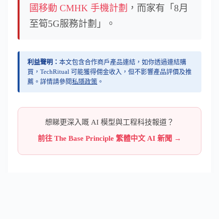
國移動 CMHK 手機計劃
，而家有「8月
至筍5G服務計劃」。
利益聲明：
本文包含合作商戶產品連結，如你透過連結購
買，TechRitual 可能獲得佣金收入，但不影響產品評價及推
薦。詳情請參閱
私隱政策
。
想睇更深入嘅 AI 模型與工程科技報道？
前往 The Base Principle 繁體中文 AI 新聞 →
2023-05-05
·
TechRitual 編輯
·
SIM Card 開箱評價
,
開箱 / 評測