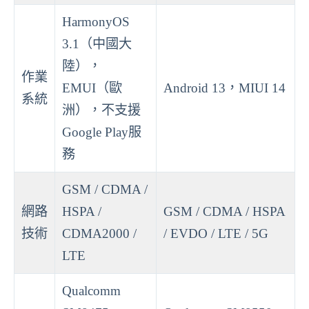
HarmonyOS
3.1（中國大
陸），
作業
EMUI（歐
Android 13，MIUI 14
系統
洲），不支援
Google Play服
務
GSM / CDMA /
網路
HSPA /
GSM / CDMA / HSPA
技術
CDMA2000 /
/ EVDO / LTE / 5G
LTE
Qualcomm