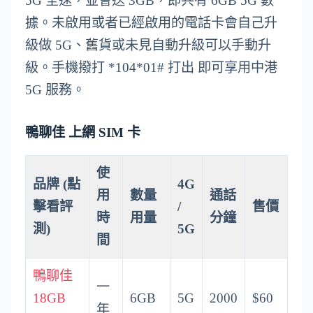
5G 全速，並會送 3GB，即共有 6GB 5G 數
據。未啟用或者已經啟用的電話卡會自己升
級做 5G、舊貨或未見自動升級可以手動升
級。手機撥打 *104*01# 打出 即可享用中港
5G 服務。
鴨聊佳 上網 SIM 卡
使
品牌 (點
4G
用
數量
通話
擊看評
/
售價
時
用量
分鐘
測)
5G
間
鴨聊佳
一
18GB
6GB
5G
2000
$60
年