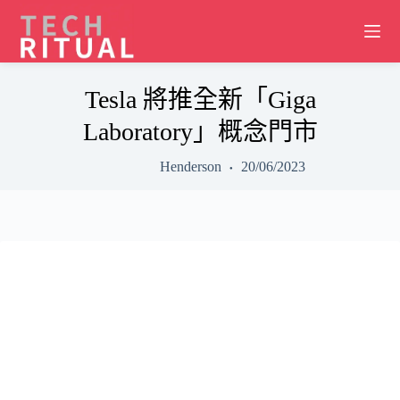
Skip
to
content
Tesla 將推全新「Giga
Laboratory」概念門市
Henderson
20/06/2023