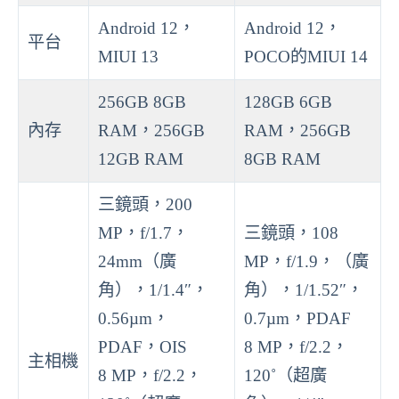
Android 12，
Android 12，
平台
MIUI 13
POCO的MIUI 14
256GB 8GB
128GB 6GB
內存
RAM，256GB
RAM，256GB
12GB RAM
8GB RAM
三鏡頭，200
MP，f/1.7，
三鏡頭，108
24mm（廣
MP，f/1.9，（廣
角），1/1.4″，
角），1/1.52″，
0.56µm，
0.7µm，PDAF
PDAF，OIS
8 MP，f/2.2，
主相機
8 MP，f/2.2，
120˚（超廣