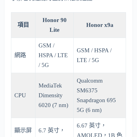
Honor 90
項目
Honor x9a
Lite
GSM /
GSM / HSPA /
網路
HSPA / LTE
LTE / 5G
/ 5G
Qualcomm
MediaTek
SM6375
CPU
Dimensity
Snapdragon 695
6020 (7 nm)
5G (6 nm)
6.67 英寸，
顯示屏
6.7 英寸，
AMOLED，1B 色