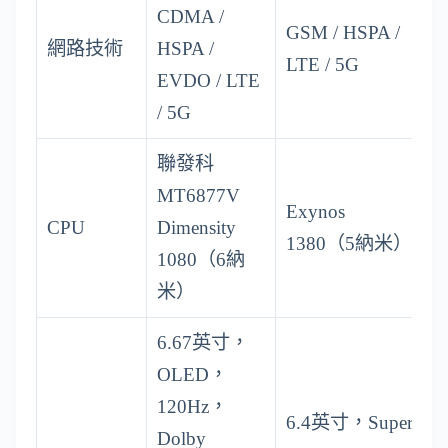
CDMA /
GSM / HSPA /
網路技術
HSPA /
LTE / 5G
EVDO / LTE
/ 5G
聯發科
MT6877V
Exynos
CPU
Dimensity
1380（5納米）
1080（6納
米）
6.67英寸，
OLED，
120Hz，
6.4英寸，Super
Dolby