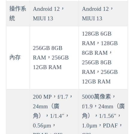
操作系
Android 12，
Android 12，
統
MIUI 13
MIUI 13
128GB 6GB
RAM，128GB
256GB 8GB
8GB RAM，
內存
RAM，256GB
256GB 8GB
12GB RAM
RAM，256GB
12GB RAM
200 MP，f/1.7，
5000萬像素，
24mm（廣
f/1.9，24mm（廣
角），1/1.4″，
角），1/1.56″，
0.56µm，
1.0µm，PDAF，