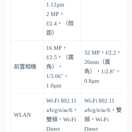
1.12µm
2 MP，
f/2.4，（微
距）
16 MP，
32 MP，f/2.2，
f/2.5，（廣
26mm（廣
前置相機
角），
角），1/2.8″，
1/3.06″，
0.8µm
1.0µm
Wi-Fi 802.11
Wi-Fi 802.11
a/b/g/n/ac/6，
a/b/g/n/ac/6，雙
WLAN
雙頻，Wi-Fi
頻，Wi-Fi
Direct
Direct