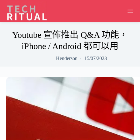
Skip
to
content
Youtube 宣佈推出 Q&A 功能，
iPhone / Android 都可以用
Henderson
15/07/2023