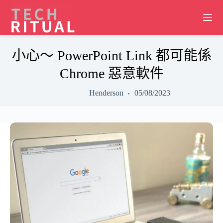
Skip
to
content
小心～ PowerPoint Link 都可能係
Chrome 惡意軟件
Henderson
05/08/2023