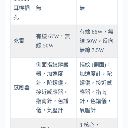
耳機插
無
無
孔
有線 66W，無
有線 67W，無
充電
線 50W，反向
線 50W
無線 7.5W
側面指紋辨識
指紋 (側面)，
器，加速度
加速度計，陀
計，陀螺儀，
螺儀，接近感
感應器
接近感應器，
應器，指南
指南針，色譜
針，色譜儀，
儀，氣壓計
氣壓計
8 核心，