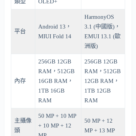
類型
OLED+
HarmonyOS
Android 13，
3.1 (中國版)，
平台
MIUI Fold 14
EMUI 13.1 (歐
洲版)
256GB 12GB
256GB 12GB
RAM，512GB
RAM，512GB
內存
16GB RAM，
12GB RAM，
1TB 16GB
1TB 12GB
RAM
RAM
50 MP + 10 MP
主攝像
50 MP + 12
+ 10 MP + 12
頭
MP + 13 MP
MP