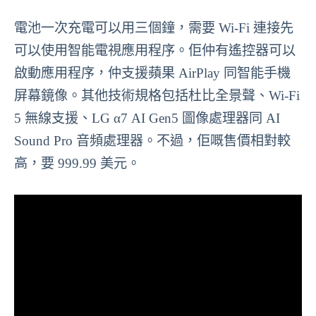
電池一次充電可以用三個鐘，需要 Wi-Fi 連接先
可以使用智能電視應用程序。佢仲有遙控器可以
啟動應用程序，仲支援蘋果 AirPlay 同智能手機
屏幕鏡像。其他技術規格包括杜比全景聲、Wi-Fi
5 無線支援、LG α7 AI Gen5 圖像處理器同 AI
Sound Pro 音頻處理器。不過，佢嘅售價相對較
高，要 999.99 美元。