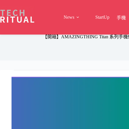
Skip
to
content
News
StartUp
手機
【開箱】AMAZINGTHING Titan 系列手