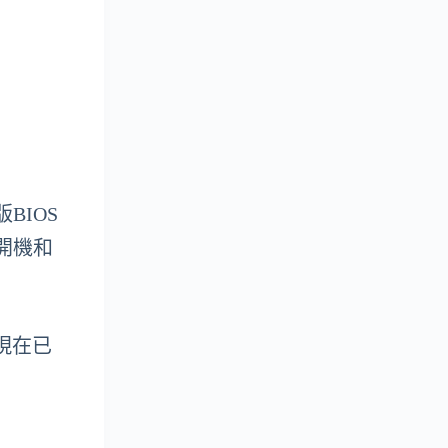
BIOS
開機和
S現在已