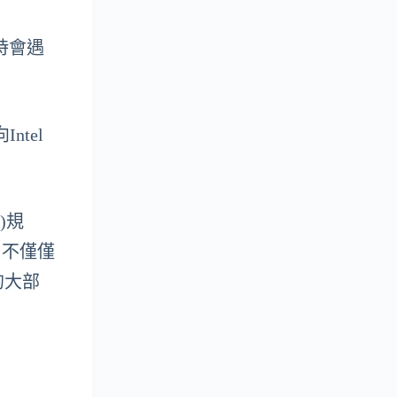
時會遇
ntel
)規
準，不僅僅
買的大部