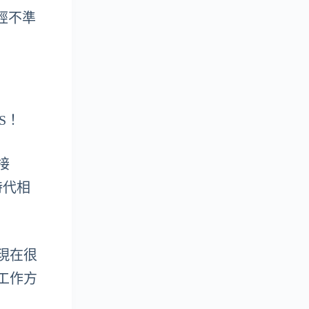
已經不準
S！
接
時代相
器現在很
工作方