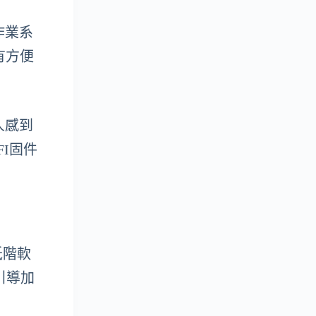
作業系
有方便
人感到
I固件
的低階軟
引導加