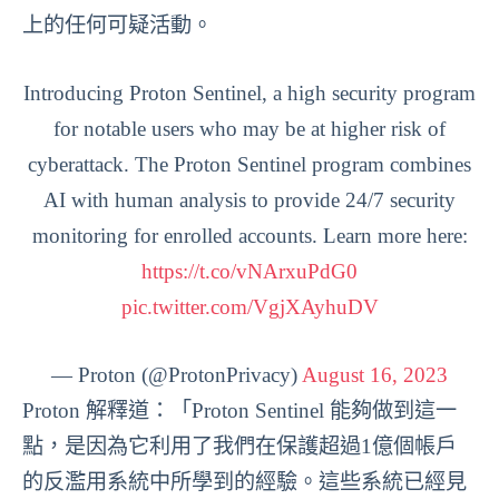
上的任何可疑活動。
Introducing Proton Sentinel, a high security program
for notable users who may be at higher risk of
cyberattack. The Proton Sentinel program combines
AI with human analysis to provide 24/7 security
monitoring for enrolled accounts. Learn more here:
https://t.co/vNArxuPdG0
pic.twitter.com/VgjXAyhuDV
— Proton (@ProtonPrivacy)
August 16, 2023
Proton 解釋道：「Proton Sentinel 能夠做到這一
點，是因為它利用了我們在保護超過1億個帳戶
的反濫用系統中所學到的經驗。這些系統已經見