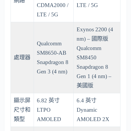
網路
CDMA2000 /
LTE / 5G
LTE / 5G
Exynos 2200 (4
nm) – 國際版
Qualcomm
Qualcomm
SM8650-AB
處理器
SM8450
Snapdragon 8
Snapdragon 8
Gen 3 (4 nm)
Gen 1 (4 nm) –
美國版
顯示屏
6.82 英寸
6.4 英寸
尺寸和
LTPO
Dynamic
類型
AMOLED
AMOLED 2X