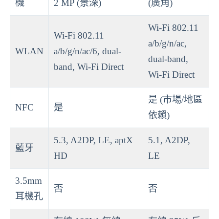
機
2 MP (景深)
(廣角)
Wi-Fi 802.11
Wi-Fi 802.11
a/b/g/n/ac,
WLAN
a/b/g/n/ac/6, dual-
dual-band,
band, Wi-Fi Direct
Wi-Fi Direct
是 (市場/地區
NFC
是
依賴)
5.3, A2DP, LE, aptX
5.1, A2DP,
藍牙
HD
LE
3.5mm
否
否
耳機孔