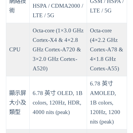
網絡技
GSM / HSPA /
HSPA / CDMA2000 /
術
LTE / 5G
LTE / 5G
Octa-core (1×3.0 GHz
Octa-core
Cortex-X4 & 4×2.8
(4×2.2 GHz
CPU
GHz Cortex-A720 &
Cortex-A78 &
3×2.0 GHz Cortex-
4×1.8 GHz
A520)
Cortex-A55)
6.78 英寸
顯示屏
6.78 英寸 OLED, 1B
AMOLED,
大小及
colors, 120Hz, HDR,
1B colors,
類型
4000 nits (peak)
120Hz, 1200
nits (peak)