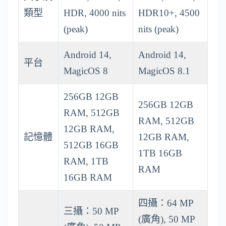
類型
HDR, 4000 nits
HDR10+, 4500
(peak)
nits (peak)
Android 14,
Android 14,
平台
MagicOS 8
MagicOS 8.1
256GB 12GB
256GB 12GB
RAM, 512GB
RAM, 512GB
12GB RAM,
記憶體
12GB RAM,
512GB 16GB
1TB 16GB
RAM, 1TB
RAM
16GB RAM
四攝：64 MP
三攝：50 MP
(廣角), 50 MP