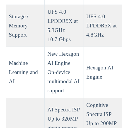
UFS 4.0
Storage /
UFS 4.0
LPDDR5X at
Memory
LPDDR5X at
5.3GHz
Support
4.8GHz
10.7 Gbps
New Hexagon
Machine
AI Engine
Hexagon AI
Learning and
On-device
Engine
AI
multimodal AI
support
Cognitive
AI Spectra ISP
Spectra ISP
Up to 320MP
Up to 200MP
photo capture