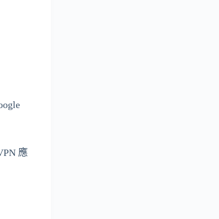
gle
PN 應