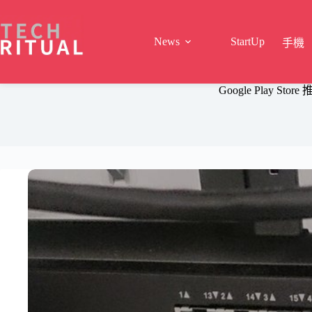
Skip
to
content
News
StartUp
手機
Google Play 