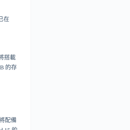
機已在
備將搭載
GB 的存
5 將配備