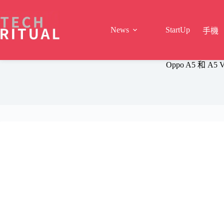
Skip
to
content
News
StartUp
手機
Oppo A5 和 