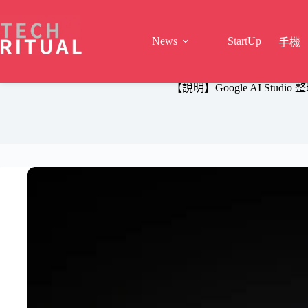
Skip
to
content
News
StartUp
手機
【說明】Google AI Stud