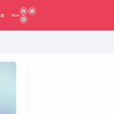
More
比較