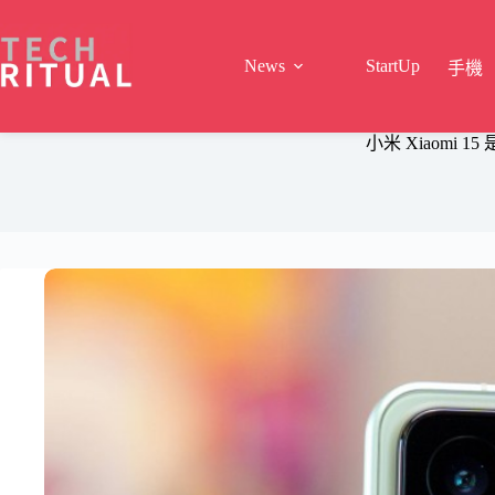
Skip
to
content
News
StartUp
手機
小米 Xiaomi 15