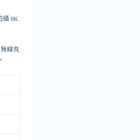
攝 8K
W 無線充
。