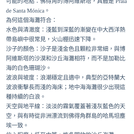
可能的地點：佛得角的博阿維斯塔，具體是 Praia
de Santa Mónica。
為何這個海灘符合：
水色與清澈度：淺藍到深藍的漸變在中大西洋熱
帶島嶼中很常見，火山棚迅速下降。
沙子的顏色：沙子是淺金色且顆粒非常細，與博
阿維斯塔的沙漠和沙丘海灘相符，而不是加勒比
海的白色珊瑚沙。
波浪與坡度：浪潮穩定且適中，典型的亞特蘭大
波浪衝擊長而淺的海床；地中海海灘很少出現這
種持續的白浪。
天空與地平線：淡淡的霧氣覆蓋著淺灰藍色的天
空，與有時從非洲漂流到佛得角群島的哈馬坦塵
埃一致。