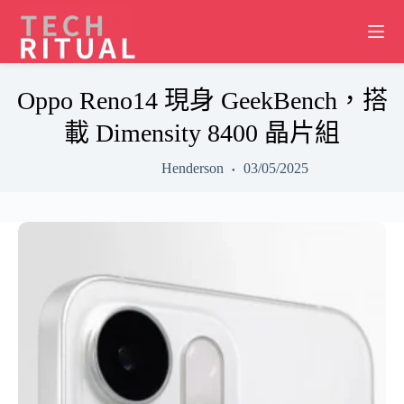
Skip
to
content
Oppo Reno14 現身 GeekBench，搭
載 Dimensity 8400 晶片組
Henderson
03/05/2025