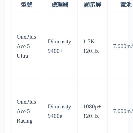
型號
處理器
顯示屏
電池
OnePlus
Dimensity
1.5K
Ace 5
7,000m
9400+
120Hz
Ultra
OnePlus
Dimensity
1080p+
Ace 5
7,000m
9400e
120Hz
Racing