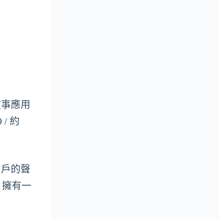
故事應用
/ 約
用戶的聲
，擁有一