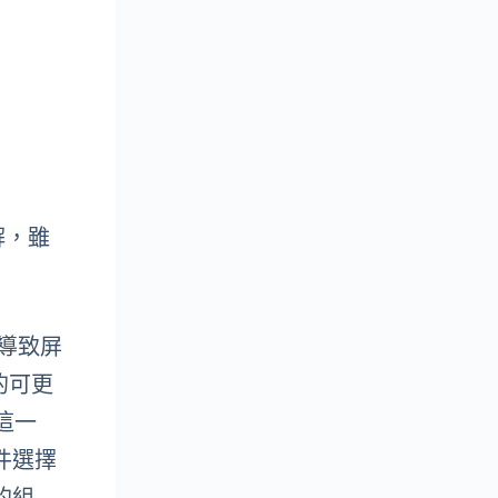
解，雖
易導致屏
口的可更
這一
件選擇