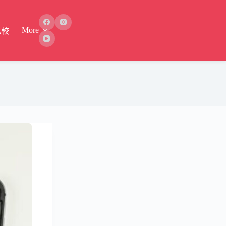
More
比較