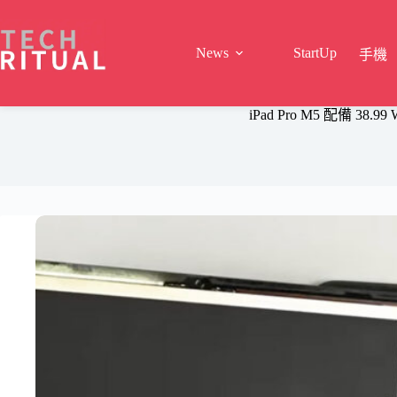
Skip
to
content
News
StartUp
手機
iPad Pro M5 配備 