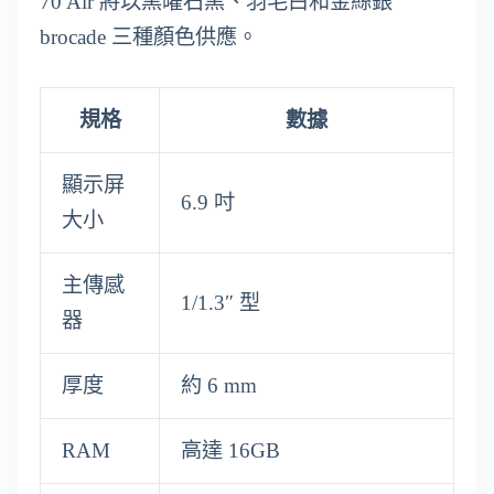
70 Air 將以黑曜石黑、羽毛白和金絲銀
brocade 三種顏色供應。
規格
數據
顯示屏
6.9 吋
大小
主傳感
1/1.3″ 型
器
厚度
約 6 mm
RAM
高達 16GB