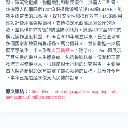
製、障礙物避讓、物體識別和路徑優化，無需人工監督。
該機器人配備四個120°魚眼攝像頭和前後192線LiDAR，能
夠生成密集的3D點雲，提升安全性和操作效率。D5的耐用
性設計使用高強度鋁材，支持穩定承載高達30公斤的負
載，並具備IP67等級的防塵防水能力，適應-20°C至55°C的
廣泛操作溫度範圍。Pudu自2016年成立以來，已在全球80
多個國家和地區銷售超過10萬台機器人，並計劃進一步擴
展至專業化、半人形和
人形機器人
。除了D5，Pudu還展示
了其先進的機器人生態系統，包括餐廳送餐、清潔和工廠
物流等服務機器人。根據摩根士丹利的研究報告，主要機
器人製造商對2026年設定了雄心勃勃的目標，並預計今年
下半年已經超過20億元人民幣的訂單。
原文連結：
China debuts robot dog capable of mapping and
navigating 10 million square feet