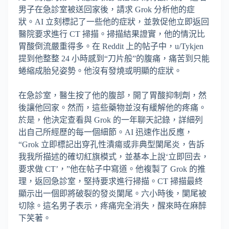
男子在急診室被送回家後，請求 Grok 分析他的症
狀。AI 立刻標記了一些他的症狀，並敦促他立即返回
醫院要求進行 CT 掃描。掃描結果證實，他的情況比
胃酸倒流嚴重得多。在 Reddit 上的帖子中，u/Tykjen
提到他整整 24 小時感到“刀片般”的腹痛，痛苦到只能
蜷縮成胎兒姿勢。他沒有發燒或明顯的症狀。
在急診室，醫生按了他的腹部，開了胃酸抑制劑，然
後讓他回家。然而，這些藥物並沒有緩解他的疼痛。
於是，他決定查看與 Grok 的一年聊天記錄，詳細列
出自己所經歷的每一個細節。AI 迅速作出反應，
“Grok 立即標記出穿孔性潰瘍或非典型闌尾炎，告訴
我我所描述的確切紅旗模式，並基本上說‘立即回去，
要求做 CT’，”他在帖子中寫道。他複製了 Grok 的推
理，返回急診室，堅持要求進行掃描。CT 掃描最終
顯示出一個即將破裂的發炎闌尾。六小時後，闌尾被
切除。這名男子表示，疼痛完全消失，醒來時在麻醉
下笑著。