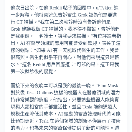
他次日出院。在他 Reddit 帖子的回覆中，u/Tykjen 進
一步解釋，他特意避免告訴醫生 Grok 認為他需要進
行 CT 掃描。“我在第二次就診時沒有告訴他們是
Grok 建議我做 CT 掃描的。我不得不撒謊，告訴他們
是我姐姐，一名護士，讓我要求掃描。”有位評論者指
出，AI 在醫學領域的應用可能會受到歡迎，表達了這
樣的觀點：“如果 AI 有一天能取代醫生的工作，我會
很高興。醫生們似乎不再關心，對他們來說這只是薪
水。”這名 Reddit 用戶回應道：“可悲的是，這正是我
第一次就診後的感覺。
而接下來的夜晚本可以是我的最後一晚。”Elon Musk
對於像 Tesla Optimus 這樣的機器人在醫療領域的潛力
持非常樂觀的態度。他指出，只要這些機器人能夠實
現與人類相當的手部靈活性，並且 Tesla 能夠通過大
規模生產降低其成本，AI 驅動的醫療護理時代將可能
比預期更近。Tesla 在這個領域的創新不僅展示了技術
的潛力，也為未來的醫療保健提供了新的可能性。透