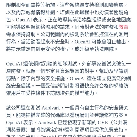
限制和全面監控等措施。這些系統還支持檢測和響應層，
以及內部威脅情報計劃。培訓在此過程中也扮演著關鍵角
色。OpenAI 表示，正在教導其前沿模型拒絕或安全地回應
可能導致明顯網絡濫用的請求，同時對合法的防禦和
教育
需求保持幫助。公司範圍內的檢測系統會監控潛在的濫用
行為，當活動看起來不安全時，OpenAI 可能會阻止輸出、
將提示重定向到更安全的模型，或升級至執法團隊。
OpenAI 還依賴端到端的紅隊測試，外部專家嘗試突破每一
層防禦，就像一個堅定且資源豐富的對手，幫助及早識別
弱點。除了內部的安全措施，OpenAI 還在建立更廣泛的網
絡安全倡議。一個受信訪問計劃將很快允許合格的網絡防
禦用戶在受控條件下訪問增強的模型能力。
該公司還在測試 Aardvark，一個具有自主行為的安全研究
員，能夠掃描完整的代碼庫以發現漏洞並建議修補方案。
OpenAI 表示，Aardvark 已經發現了新穎的 CVE（公共漏
洞與暴露）並將為選定的非營利開源項目提供免費支持。