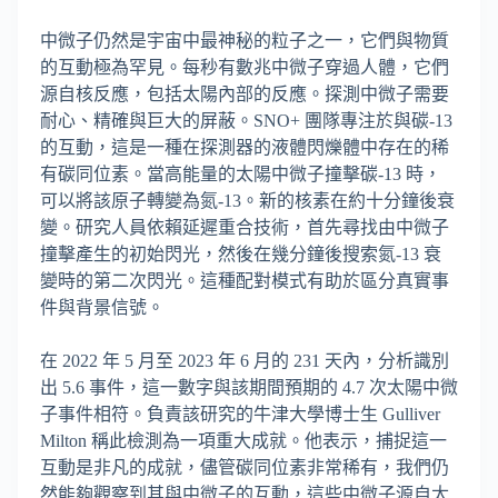
中微子仍然是宇宙中最神秘的粒子之一，它們與物質
的互動極為罕見。每秒有數兆中微子穿過人體，它們
源自核反應，包括太陽內部的反應。探測中微子需要
耐心、精確與巨大的屏蔽。SNO+ 團隊專注於與碳-13
的互動，這是一種在探測器的液體閃爍體中存在的稀
有碳同位素。當高能量的太陽中微子撞擊碳-13 時，
可以將該原子轉變為氮-13。新的核素在約十分鐘後衰
變。研究人員依賴延遲重合技術，首先尋找由中微子
撞擊產生的初始閃光，然後在幾分鐘後搜索氮-13 衰
變時的第二次閃光。這種配對模式有助於區分真實事
件與背景信號。
在 2022 年 5 月至 2023 年 6 月的 231 天內，分析識別
出 5.6 事件，這一數字與該期間預期的 4.7 次太陽中微
子事件相符。負責該研究的牛津大學博士生 Gulliver
Milton 稱此檢測為一項重大成就。他表示，捕捉這一
互動是非凡的成就，儘管碳同位素非常稀有，我們仍
然能夠觀察到其與中微子的互動，這些中微子源自太