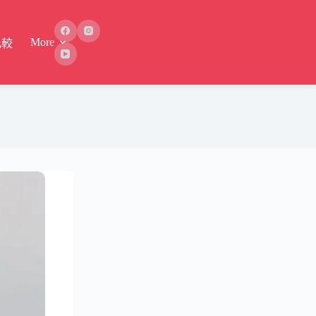
More
比較