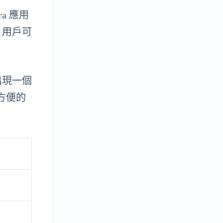
ra 應用
，用戶可
出現一個
方便的