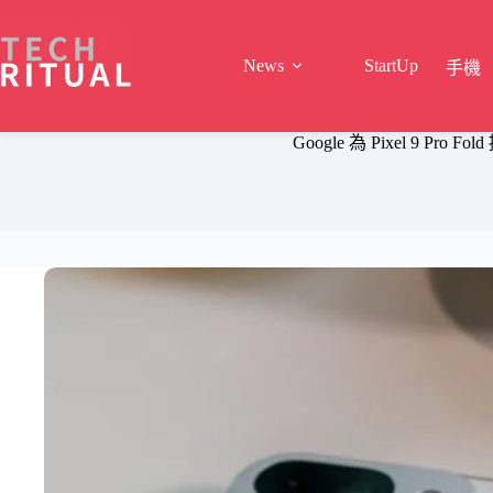
Skip
to
content
News
StartUp
手機
Google 為 Pixel 9