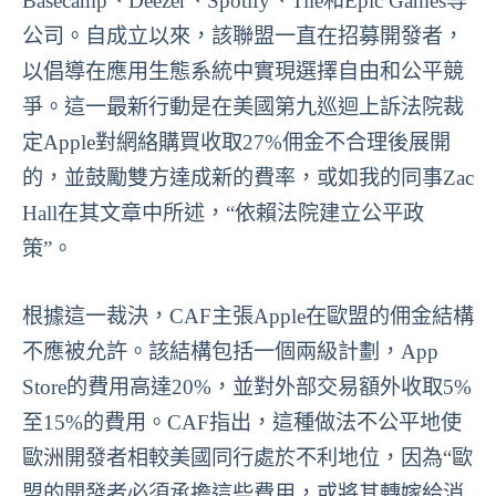
Basecamp、Deezer、Spotify、Tile和Epic Games等
公司。自成立以來，該聯盟一直在招募開發者，
以倡導在應用生態系統中實現選擇自由和公平競
爭。這一最新行動是在美國第九巡迴上訴法院裁
定Apple對網絡購買收取27%佣金不合理後展開
的，並鼓勵雙方達成新的費率，或如我的同事Zac
Hall在其文章中所述，“依賴法院建立公平政
策”。
根據這一裁決，CAF主張Apple在歐盟的佣金結構
不應被允許。該結構包括一個兩級計劃，App
Store的費用高達20%，並對外部交易額外收取5%
至15%的費用。CAF指出，這種做法不公平地使
歐洲開發者相較美國同行處於不利地位，因為“歐
盟的開發者必須承擔這些費用，或將其轉嫁給消