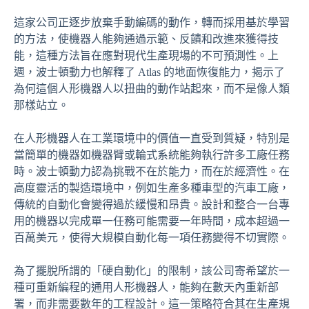
這家公司正逐步放棄手動編碼的動作，轉而採用基於學習
的方法，使機器人能夠通過示範、反饋和改進來獲得技
能，這種方法旨在應對現代生產現場的不可預測性。上
週，波士頓動力也解釋了 Atlas 的地面恢復能力，揭示了
為何這個人形機器人以扭曲的動作站起來，而不是像人類
那樣站立。
在人形機器人在工業環境中的價值一直受到質疑，特別是
當簡單的機器如機器臂或輪式系統能夠執行許多工廠任務
時。波士頓動力認為挑戰不在於能力，而在於經濟性。在
高度靈活的製造環境中，例如生產多種車型的汽車工廠，
傳統的自動化會變得過於緩慢和昂貴。設計和整合一台專
用的機器以完成單一任務可能需要一年時間，成本超過一
百萬美元，使得大規模自動化每一項任務變得不切實際。
為了擺脫所謂的「硬自動化」的限制，該公司寄希望於一
種可重新編程的通用人形機器人，能夠在數天內重新部
署，而非需要數年的工程設計。這一策略符合其在生產規