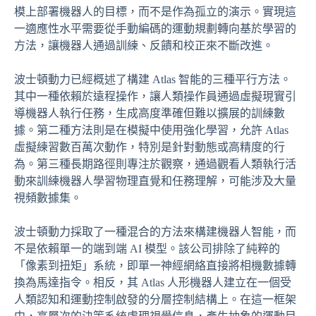
模上部署機器人的目標，而不是作為孤立的演示。實現這
一適應性水平需要從手動編碼的運動規劃轉向基於學習的
方法，讓機器人通過訓練、反饋和校正來不斷改進。
波士頓動力已經概述了構建 Atlas 智能的三種平行方法。
其中一種依賴於遠程操作，讓人類操作員通過虛擬現實引
導機器人執行任務，生成高度準確但難以擴展的訓練數
據。第二種方法則是在模擬中使用強化學習，允許 Atlas
虛擬練習數百萬次動作，特別是針對動態或高精度的行
為。第三種長期路徑則專注於觀察，通過觀看人類執行活
動來訓練機器人學習物理直覺和任務理解，可能涉及大量
視頻數據集。
波士頓動力採取了一種混合的方法來構建機器人智能，而
不是依賴單一的端到端 AI 模型。該公司排除了純粹的
「像素到扭矩」系統，即單一神經網絡直接將相機數據轉
換為馬達指令。相反，其 Atlas 人形機器人建立在一個受
人類認知和運動控制啟發的分層控制結構上。在這一框架