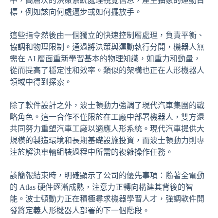
中，高層次的決策系統處理視覺信息，產生抽象的運動目
標，例如該向何處邁步或如何擺放手。
這些指令然後由一個獨立的快速控制層處理，負責平衡、
協調和物理限制。通過將決策與運動執行分開，機器人無
需在 AI 層面重新學習基本的物理知識，如重力和動量，
從而提高了穩定性和效率。類似的架構也正在人形機器人
領域中得到探索。
除了軟件設計之外，波士頓動力強調了現代汽車集團的戰
略角色。這一合作不僅限於在工廠中部署機器人，雙方還
共同努力重塑汽車工廠以適應人形系統。現代汽車提供大
規模的製造環境和長期基礎設施投資，而波士頓動力則專
注於解決車輛組裝過程中所需的複雜操作任務。
該簡報結束時，明確顯示了公司的優先事項：隨著全電動
的 Atlas 硬件逐漸成熟，注意力正轉向構建其背後的智
能。波士頓動力正在積極尋求機器學習人才，強調軟件開
發將定義人形機器人部署的下一個階段。