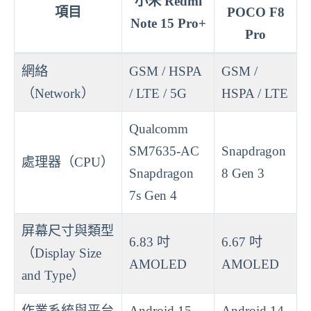
小米 Redmi
項目
POCO F8
Note 15 Pro+
Pro
網絡
GSM / HSPA
GSM /
（Network）
/ LTE / 5G
HSPA / LTE
Qualcomm
SM7635-AC
Snapdragon
處理器（CPU）
Snapdragon
8 Gen 3
7s Gen 4
屏幕尺寸與類型
6.83 吋
6.67 吋
（Display Size
AMOLED
AMOLED
and Type）
作業系統與平台
Android 15,
Android 14