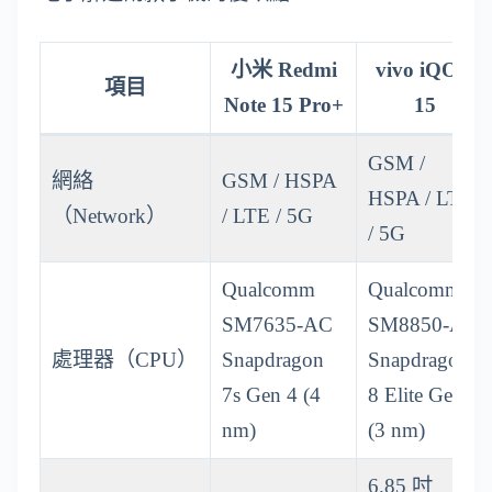
小米 Redmi
vivo iQOO
項目
Note 15 Pro+
15
GSM /
網絡
GSM / HSPA
HSPA / LTE
（Network）
/ LTE / 5G
/ 5G
Qualcomm
Qualcomm
SM7635-AC
SM8850-AC
處理器（CPU）
Snapdragon
Snapdragon
7s Gen 4 (4
8 Elite Gen 5
nm)
(3 nm)
6.85 吋