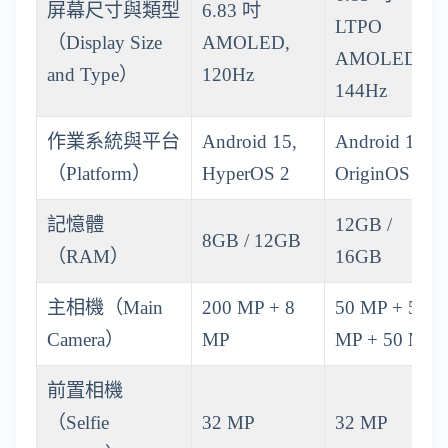
屏幕尺寸與類型
6.83 吋
LTPO
（Display Size
AMOLED,
AMOLED,
and Type）
120Hz
144Hz
作業系統與平台
Android 15,
Android 16,
（Platform）
HyperOS 2
OriginOS 6
記憶體
12GB /
8GB / 12GB
（RAM）
16GB
主相機（Main
200 MP + 8
50 MP + 50
Camera）
MP
MP + 50 MP
前置相機
（Selfie
32 MP
32 MP