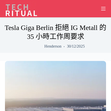
Skip
to
content
Tesla Giga Berlin 拒絕 IG Metall 的
35 小時工作周要求
Henderson
30/12/2025