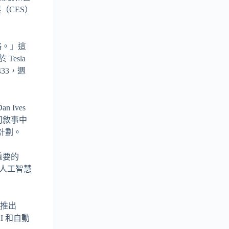
展（CES）
策略。」這
esla
33，週
 Ives
公司敘事中
 計劃。
重要的
的人工智慧
是推出
I 和自動