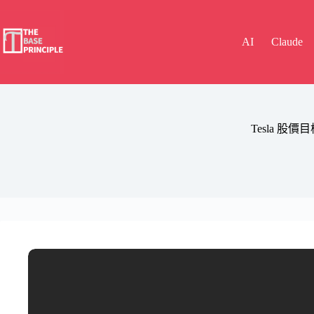
Skip
to
content
AI
Claude
Tesla 股