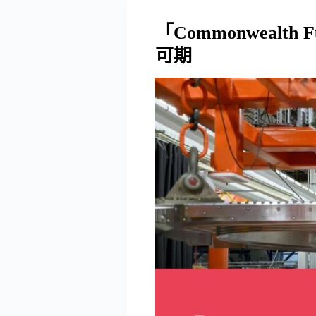
「Commonwealt
可期