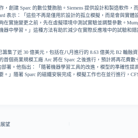
ns 合作，創建 Sparc 的數位雙胞胎。Siemens 提供設計和製造軟件，而 N
aard 表示：「這些不再是僅用於設計的孤立模擬，而是會與實
在實施變更之前，先在虛擬環境中測試實驗並調整參數。Mumga
機器中學習。」這種方法有助於減少在實際反應堆中的試驗和錯
籌集了近 30 億美元，包括在八月進行的 8.63 億美元 B2 輪融資，這
商業規模工廠 Arc 將在 Sparc 之後進行，預計將再花費數十億
聚變的部署。他指出：「隨著機器學習工具的改進，模型的準確性提
。」隨著 Sparc 的磁鐵安裝完成，模擬工作也在並行進行，C
作展望