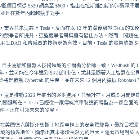
a 的股價目標從 $520 調高至 $600，指出在拉斯維加斯的消費電子
長，並且在數年內超越競爭對手。
界並未追趕上 Tesla，反而在以 12 年的滯後驗證 Tesla 的
後的競爭者所提升，這些競爭者聲稱擁有最佳方法。然而，問題在於 T
LiDAR 和傳感器的技術更為有效。目前，Tesla 的股價約為 $4
慧、自主駕駛和機器人技術領域的華爾街分析師一致。Wedbush 的 Dan
2026 年，並可能在今年達到 $3 兆的市值，尤其是隨著人工智慧在
是啟動 Cybercab 的生產，並在未來 12 個月內擴展 Robotaxi
，這是推動 2026 年推出的逐步進展，並預計在 4 月或 5 月開始
慧估值的關鍵所在。Tesla 已經從一家傳統汽車製造商轉型為一家全面
動駕駛套件，正在引領未來的發展。
取消在美國德克薩斯州奧斯丁地區車輛上的安全駕駛員，最終目標
主駕駛領域的領先地位，顯示出其未來增長潛力的巨大。隨著市場對於 A