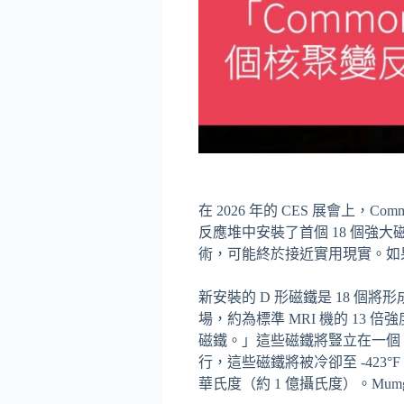
在 2026 年的 CES 展會上，Co
反應堆中安裝了首個 18 個
術，可能終於接近實用現實。如果
新安裝的 D 形磁鐵是 18 個
場，約為標準 MRI 機的 13 
磁鐵。」這些磁鐵將豎立在一個 
行，這些磁鐵將被冷卻至 -423°
華氏度（約 1 億攝氏度）。Mu