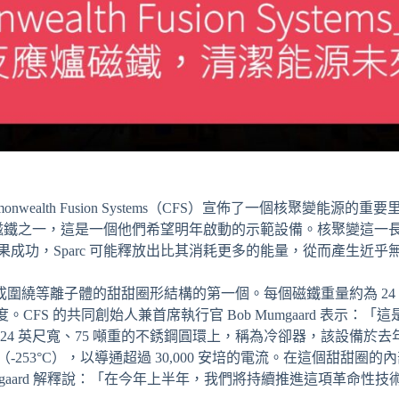
mmonwealth Fusion Systems（CFS）宣佈了一個核聚變能源的
強大磁鐵之一，這是一個他們希望明年啟動的示範設備。核聚變這一
成功，Sparc 可能釋放出比其消耗更多的能量，從而產生近乎
將形成圍繞等離子體的甜甜圈形結構的第一個。每個磁鐵重量約為 24 
倍強度。CFS 的共同創始人兼首席執行官 Bob Mumgaard 表示
24 英尺寬、75 噸重的不銹鋼圓環上，稱為冷卻器，該設備於
F（-253°C），以導通超過 30,000 安培的電流。在這個甜甜圈
mgaard 解釋說：「在今年上半年，我們將持續推進這項革命性技