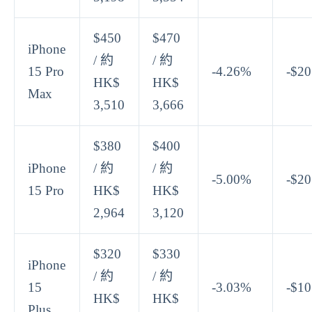
$450
$470
iPhone
/ 約
/ 約
15 Pro
-4.26%
-$20
HK$
HK$
Max
3,510
3,666
$380
$400
iPhone
/ 約
/ 約
-5.00%
-$20
15 Pro
HK$
HK$
2,964
3,120
$320
$330
iPhone
/ 約
/ 約
15
-3.03%
-$10
HK$
HK$
Plus