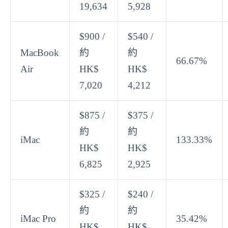
19,634
5,928
$900 /
$540 /
MacBook
約
約
66.67%
Air
HK$
HK$
7,020
4,212
$875 /
$375 /
約
約
iMac
133.33%
HK$
HK$
6,825
2,925
$325 /
$240 /
約
約
iMac Pro
35.42%
HK$
HK$