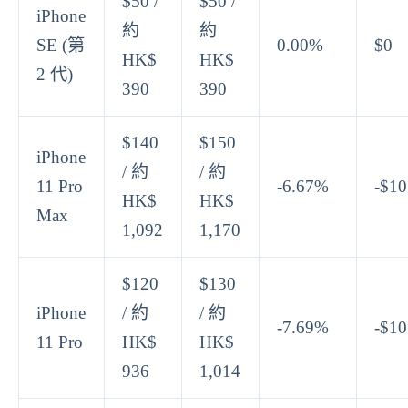
$50 /
$50 /
iPhone
約
約
SE (第
0.00%
$0
HK$
HK$
2 代)
390
390
$140
$150
iPhone
/ 約
/ 約
11 Pro
-6.67%
-$10
HK$
HK$
Max
1,092
1,170
$120
$130
iPhone
/ 約
/ 約
-7.69%
-$10
11 Pro
HK$
HK$
936
1,014