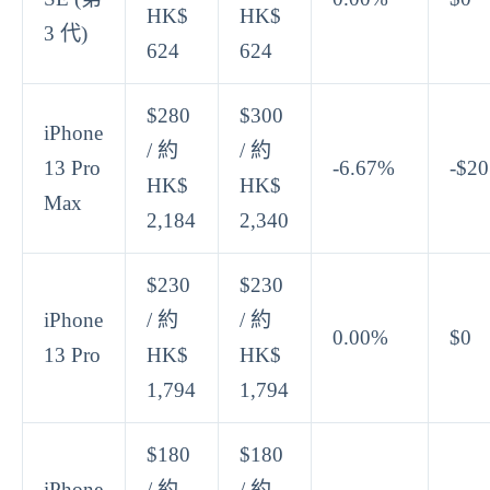
HK$
HK$
3 代)
624
624
$280
$300
iPhone
/ 約
/ 約
13 Pro
-6.67%
-$20
HK$
HK$
Max
2,184
2,340
$230
$230
iPhone
/ 約
/ 約
0.00%
$0
13 Pro
HK$
HK$
1,794
1,794
$180
$180
iPhone
/ 約
/ 約