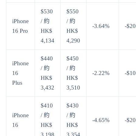
$530
$550
iPhone
/ 約
/ 約
-3.64%
-$20
16 Pro
HK$
HK$
4,134
4,290
$440
$450
iPhone
/ 約
/ 約
16
-2.22%
-$10
HK$
HK$
Plus
3,432
3,510
$410
$430
iPhone
/ 約
/ 約
-4.65%
-$20
16
HK$
HK$
3,198
3,354