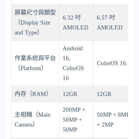
屏幕尺寸與類型
6.32 吋
6.57 吋
（Display Size
AMOLED
AMOLED
and Type）
Android
作業系統與平台
16,
ColorOS 16.0
（Platform）
ColorOS
16
內存（RAM）
12GB
12GB
200MP +
主相機（Main
50MP + 8MP
50MP +
Camera）
+ 2MP
50MP