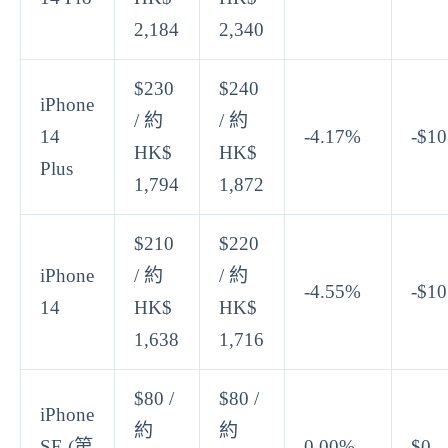
2,184
2,340
$230
$240
iPhone
/ 約
/ 約
14
-4.17%
-$10
HK$
HK$
Plus
1,794
1,872
$210
$220
iPhone
/ 約
/ 約
-4.55%
-$10
14
HK$
HK$
1,638
1,716
$80 /
$80 /
iPhone
約
約
SE (第
0.00%
$0