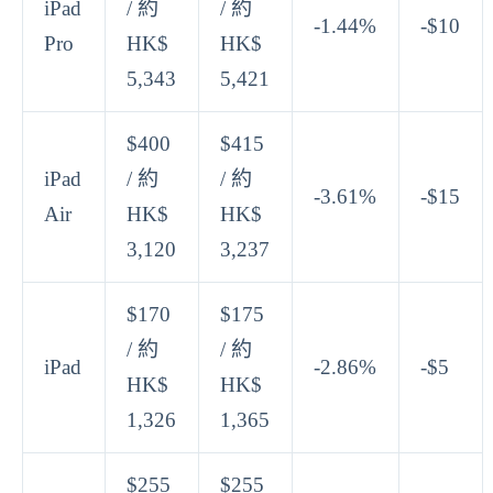
iPad
/ 約
/ 約
-1.44%
-$10
Pro
HK$
HK$
5,343
5,421
$400
$415
iPad
/ 約
/ 約
-3.61%
-$15
Air
HK$
HK$
3,120
3,237
$170
$175
/ 約
/ 約
iPad
-2.86%
-$5
HK$
HK$
1,326
1,365
$255
$255