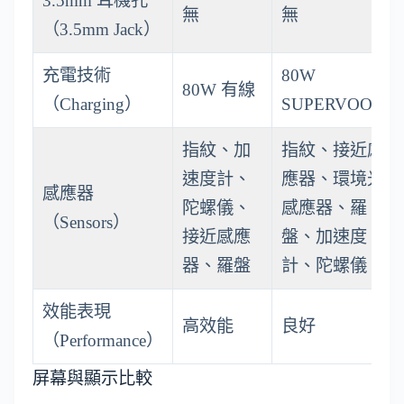
3.5mm 耳機孔
無
無
（3.5mm Jack）
充電技術
80W
80W 有線
（Charging）
SUPERVOOC
指紋、加
指紋、接近感
速度計、
應器、環境光
感應器
陀螺儀、
感應器、羅
（Sensors）
接近感應
盤、加速度
器、羅盤
計、陀螺儀
效能表現
高效能
良好
（Performance）
屏幕與顯示比較