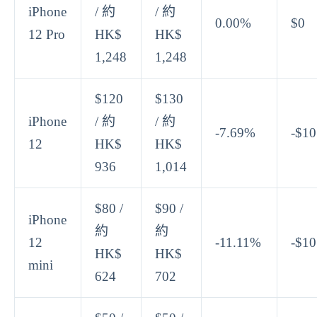
iPhone
/ 約
/ 約
0.00%
$0
12 Pro
HK$
HK$
1,248
1,248
$120
$130
iPhone
/ 約
/ 約
-7.69%
-$10
12
HK$
HK$
936
1,014
$80 /
$90 /
iPhone
約
約
12
-11.11%
-$10
HK$
HK$
mini
624
702