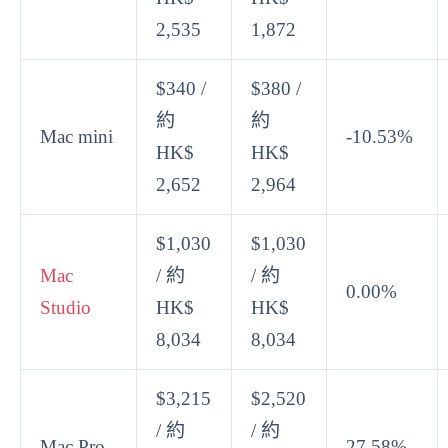
2,535
1,872
$340 /
$380 /
約
約
Mac mini
-10.53%
HK$
HK$
2,652
2,964
$1,030
$1,030
Mac
/ 約
/ 約
0.00%
Studio
HK$
HK$
8,034
8,034
$3,215
$2,520
/ 約
/ 約
Mac Pro
27.58%