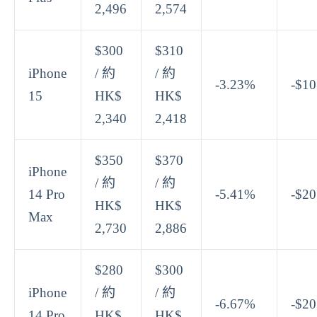
2,496
2,574
$300
$310
iPhone
/ 約
/ 約
-3.23%
-$10
15
HK$
HK$
2,340
2,418
$350
$370
iPhone
/ 約
/ 約
14 Pro
-5.41%
-$20
HK$
HK$
Max
2,730
2,886
$280
$300
iPhone
/ 約
/ 約
-6.67%
-$20
14 Pro
HK$
HK$