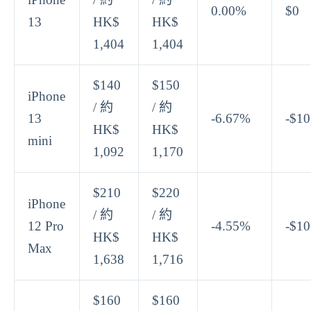
0.00%
$0
13
HK$
HK$
1,404
1,404
$140
$150
iPhone
/ 約
/ 約
13
-6.67%
-$10
HK$
HK$
mini
1,092
1,170
$210
$220
iPhone
/ 約
/ 約
12 Pro
-4.55%
-$10
HK$
HK$
Max
1,638
1,716
$160
$160