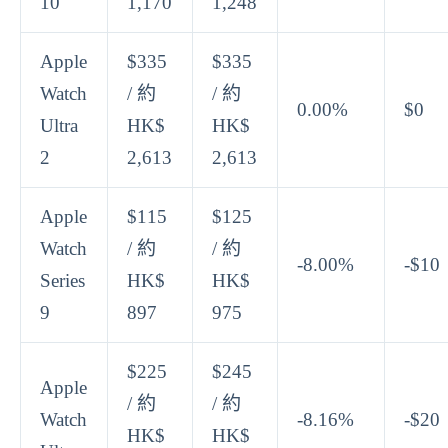
10
1,170
1,248
Apple
$335
$335
Watch
/ 約
/ 約
0.00%
$0
Ultra
HK$
HK$
2
2,613
2,613
Apple
$115
$125
Watch
/ 約
/ 約
-8.00%
-$10
Series
HK$
HK$
9
897
975
$225
$245
Apple
/ 約
/ 約
Watch
-8.16%
-$20
HK$
HK$