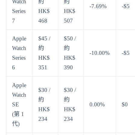
Watch
約
約
-7.69%
-$5
Series
HK$
HK$
7
468
507
Apple
$45 /
$50 /
Watch
約
約
-10.00%
-$5
Series
HK$
HK$
6
351
390
Apple
$30 /
$30 /
Watch
約
約
SE
0.00%
$0
HK$
HK$
(第 1
234
234
代)