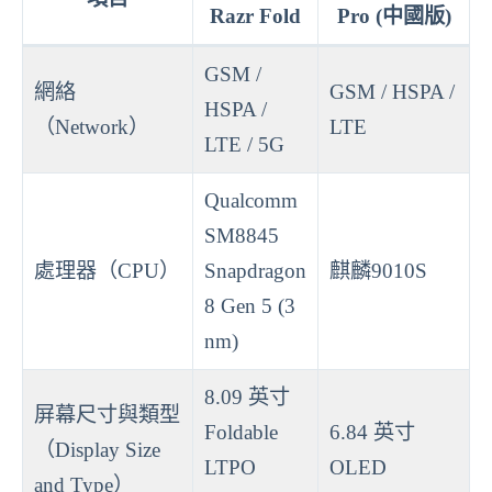
Razr Fold
Pro (中國版)
GSM /
網絡
GSM / HSPA /
HSPA /
（Network）
LTE
LTE / 5G
Qualcomm
SM8845
處理器（CPU）
Snapdragon
麒麟9010S
8 Gen 5 (3
nm)
8.09 英寸
屏幕尺寸與類型
Foldable
6.84 英寸
（Display Size
LTPO
OLED
and Type）