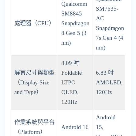
Qualcomm
SM7635-
SM8845
AC
處理器（CPU）
Snapdragon
Snapdragon
8 Gen 5 (3
7s Gen 4 (4
nm)
nm)
8.09 吋
屏幕尺寸與類型
Foldable
6.83 吋
（Display Size
LTPO
AMOLED,
and Type）
OLED,
120Hz
120Hz
Android
作業系統與平台
Android 16
15,
（Platform）