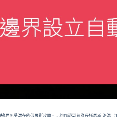
邊界免受潛在的俄羅斯攻擊。北約作戰副參謀長托馬斯·洛溫（Tho