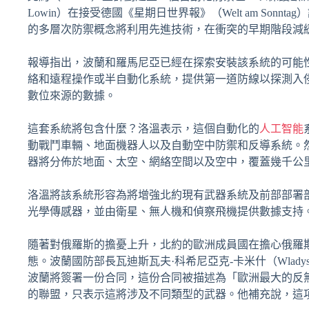
Lowin）在接受德國《星期日世界報》（Welt am So
的多層次防禦概念將利用先進技術，在衝突的早期階段減
報導指出，波蘭和羅馬尼亞已經在探索安裝該系統的可能
絡和遠程操作或半自動化系統，提供第一道防線以探測入
數位來源的數據。
這套系統將包含什麼？洛溫表示，這個自動化的
人工智能
動戰鬥車輛、地面機器人以及自動空中防禦和反導系統。
器將分佈於地面、太空、網絡空間以及空中，覆蓋幾千公
洛溫將該系統形容為將增強北約現有武器系統及前部部署
光學傳感器，並由衛星、無人機和偵察飛機提供數據支持
隨著對俄羅斯的擔憂上升，北約的歐洲成員國在擔心俄羅
態。波蘭國防部長瓦迪斯瓦夫·科希尼亞克-卡米什（Wladyslaw K
波蘭將簽署一份合同，這份合同被描述為「歐洲最大的反
的聯盟，只表示這將涉及不同類型的武器。他補充說，這