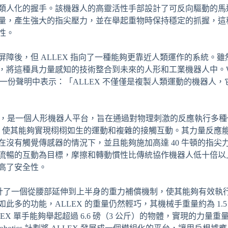
類人化的握手。該機器人的高靈活性手部設計了可反向驅動的馬
量，產生強大的指尖壓力，並在舉起重物時保持穩定的抓握，這
性。
障後，但 ALLEX 指向了一種能夠更靠近人類運作的系統。
司合作，將這種具力量感知的技術整合到未來的人形和工業機器人中。WIR
m 在早前的一份聲明中表示：「ALLEX 不僅僅是複製人類運動的機
 月首次亮相，是一個人形機器人平台，旨在通過對物理刺激的反應執行
度，使其能夠實現栩栩如生的運動和複雜的接觸互動。其力量反應能
即使在沒有觸覺傳感器的情況下，並且能夠施加高達 40 牛頓的指
流暢的互動為目標，摩擦和轉動慣性比傳統協作機器人低十倍以
高了安全性。
還設計了一個從腰部延伸到上半身的重力補償機制，使其能夠有效執
多的功能，ALLEX 的重量仍然輕巧，其機械手重量約為 1.5 
LLEX 單手能夠舉起超過 6.6 磅（3 公斤）的物體，實現的力量重