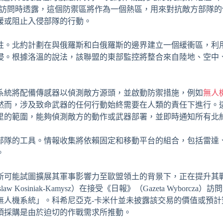
nntag）訪問時透露，這個防禦區將作為一個熱區，用來對抗敵方部隊
緩或阻止入侵部隊的行動。
性。北約計劃在與俄羅斯和白俄羅斯的邊界建立一個緩衝區，利
侵。根據洛溫的說法，該聯盟的東部監控將整合來自陸地、空中
系統將配備傳感器以偵測敵方源頭，並啟動防禦措施，例如
無人
然而，涉及致命武器的任何行動始終需要在人類的責任下進行。
里的範圍，能夠偵測敵方的動作或武器部署，並即時通知所有北
部隊的工具。情報收集將依賴固定和移動平台的組合，包括雷達
。
斯可能試圖擴展其軍事影響力至歐盟領土的背景下，正在提升其
osiniak-Kamysz）在接受《日報》（Gazeta Wyborcza）
無人機系統」。科希尼亞克-卡米什並未披露該交易的價值或預計
項採購是由於迫切的作戰需求所推動。