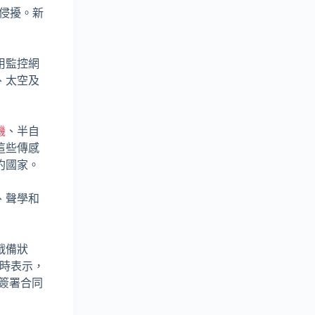
的侵擾。新
用監控網
、太空及
機
、半自
這些傳感
約國家。
、聲學和
戰備狀
訪問時表示，
簽署合同