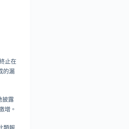
正式終止在
成的漏
任地披露
態激增。
，此類報