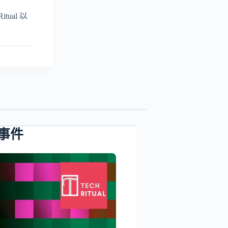
ual 以
片事件