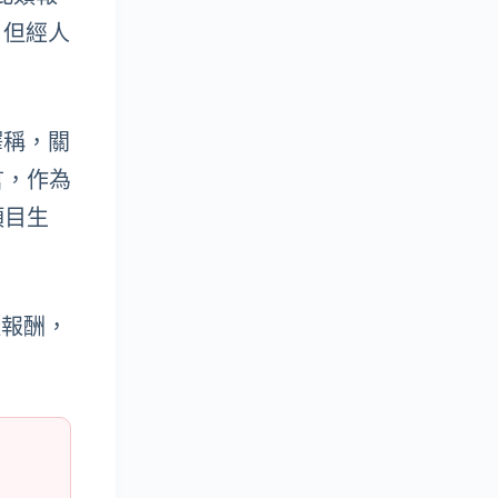
，但經人
釋稱，關
言，作為
項目生
取報酬，