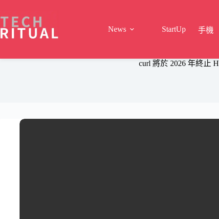
Skip
to
content
News
StartUp
手機
curl 將於 2026 年終