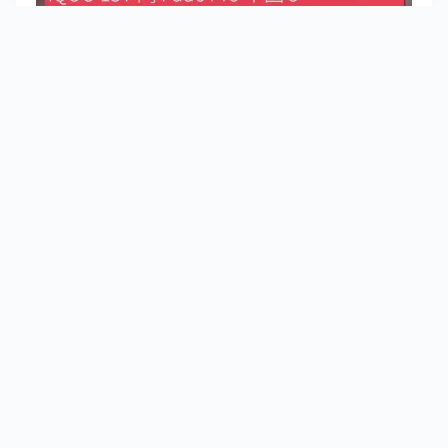
iQOO 據報正準備於下月在中國市場發佈兩款
新品。根據最新洩漏消息，小米 Xiaomi 旗下