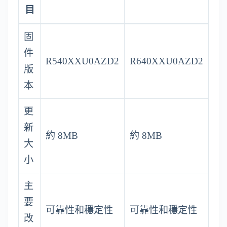
目
固
件
R540XXU0AZD2
R640XXU0AZD2
版
本
更
新
約 8MB
約 8MB
大
小
主
要
可靠性和穩定性
可靠性和穩定性
改